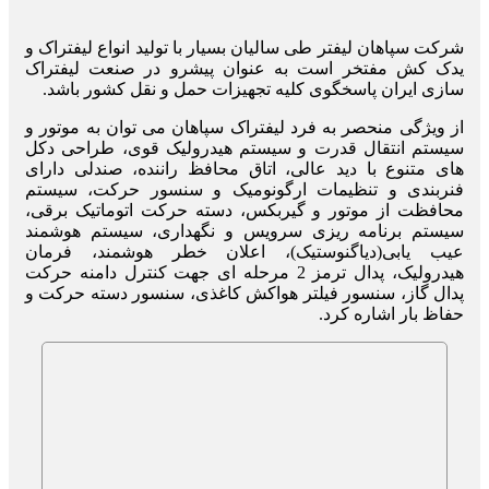
شرکت سپاهان لیفتر طی سالیان بسیار با تولید انواع لیفتراک و
یدک کش مفتخر است به عنوان پیشرو در صنعت لیفتراک
سازی ایران پاسخگوی کلیه تجهیزات حمل و نقل کشور باشد.
از ویژگی منحصر به فرد لیفتراک سپاهان می توان به موتور و
سیستم انتقال قدرت و سیستم هیدرولیک قوی، طراحی دکل
های متنوع با دید عالی، اتاق محافظ راننده، صندلی دارای
فنربندی و تنظیمات ارگونومیک و سنسور حرکت، سیستم
محافظت از موتور و گیربکس، دسته حرکت اتوماتیک برقی،
سیستم برنامه ریزی سرویس و نگهداری، سیستم هوشمند
عیب یابی(دیاگنوستیک)، اعلان خطر هوشمند، فرمان
هیدرولیک، پدال ترمز 2 مرحله ای جهت کنترل دامنه حرکت
پدال گاز، سنسور فیلتر هواکش کاغذی، سنسور دسته حرکت و
حفاظ بار اشاره کرد.