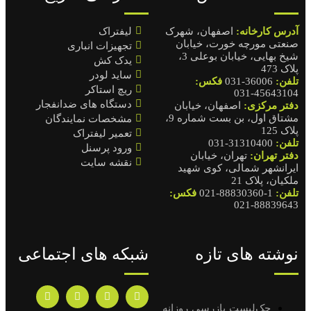
آدرس کارخانه:
اصفهان، شهرک
لیفتراک
صنعتی مورچه خورت، خیابان
تجهیزات انباری
شیخ بهایی، خیابان بوعلی 3،
یدک کش
پلاک 473
ساید لودر
تلفن:
36006-031
فکس:
ریچ استاکر
45643104-031
دستگاه های ضدانفجار
دفتر مرکزی:
اصفهان، خیابان
مشتاق اول، بن بست شماره 9،
مشخصات نمایندگان
پلاک 125
تعمیر لیفتراک
تلفن:
31310400-031
ورود پرسنل
دفتر تهران:
تهران، خیابان
نقشه سایت
ایرانشهر شمالی، کوی شهید
ملکیان، پلاک 21
تلفن:
1-88830360-021
فکس:
88839643-021
نوشته های تازه
شبکه های اجتماعی
چک‌لیست بازرسی روزانه