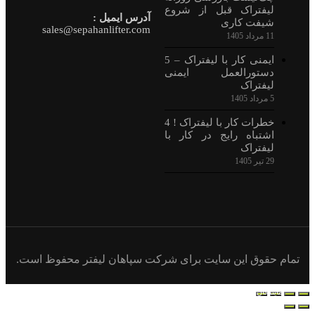
لیفتراک قبل از شروع
آدرس ایمیل :
شیفت کاری
sales@sepahanlifter.com
11 مرداد 1405
ایمنی کار با لیفتراک – 5
دستورالعمل ایمنی
لیفتراک
5 مرداد 1405
خطرات کار با لیفتراک ! 4
اشتباه رایج در کار با
لیفتراک
29 تیر 1405
تمام حقوق این سایت برای شرکت سپاهان لیفتر محفوظ است.
نمایندگان
درخواست خرید
ارتباط با ما
لیست محصولات
محصول