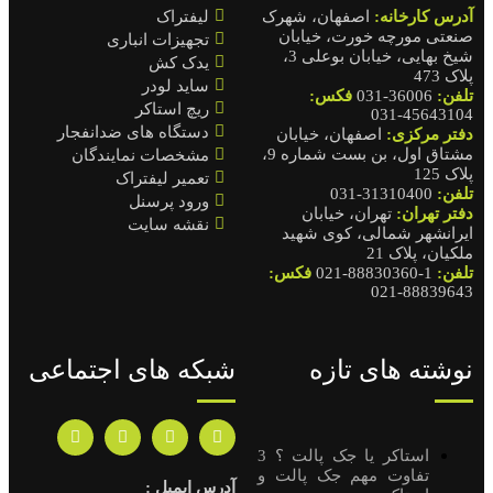
لیفتراک
تجهیزات انباری
یدک کش
ساید لودر
ریچ استاکر
دستگاه های ضدانفجار
مشخصات نمایندگان
تعمیر لیفتراک
ورود پرسنل
نقشه سایت
شبکه های اجتماعی
ک پالت ؟ 3
آدرس ایمیل :