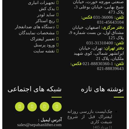
صنعتی مورچه خورت، خیابان
تجهیزات انباری
شیخ بهایی، خیابان بوعلی 3،
یدک کش
پلاک 473
ساید لودر
تلفن:
36006-031
فکس:
ریچ استاکر
45643104-031
دستگاه های ضدانفجار
دفتر مرکزی:
اصفهان، خیابان
مشتاق اول، بن بست شماره 9،
مشخصات نمایندگان
پلاک 125
تعمیر لیفتراک
تلفن:
31310400-031
ورود پرسنل
دفتر تهران:
تهران، خیابان
نقشه سایت
ایرانشهر شمالی، کوی شهید
ملکیان، پلاک 21
تلفن:
1-88830360-021
فکس:
88839643-021
نوشته های تازه
شبکه های اجتماعی
چک‌لیست بازرسی روزانه
لیفتراک قبل از شروع
آدرس ایمیل :
شیفت کاری
sales@sepahanlifter.com
11 مرداد 1405