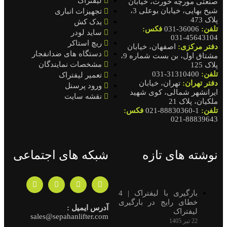
لیفتراک
صنعتی مورچه خورت، خیابان
شیخ بهایی، خیابان بوعلی 3،
تجهیزات انباری
پلاک 473
یدک کش
تلفن:
36006-031
فکس:
ساید لودر
45643104-031
ریچ استاکر
دفتر مرکزی:
اصفهان، خیابان
دستگاه های ضدانفجار
مشتاق اول، بن بست شماره 9،
مشخصات نمایندگان
پلاک 125
تلفن:
31310400-031
تعمیر لیفتراک
دفتر تهران:
تهران، خیابان
ورود پرسنل
ایرانشهر شمالی، کوی شهید
نقشه سایت
ملکیان، پلاک 21
تلفن:
1-88830360-021
فکس:
88839643-021
نوشته های تازه
شبکه های اجتماعی
بارگیری با لیفتراک | 4
خطای رایج در بارگیری
آدرس ایمیل :
لیفتراک
sales@sepahanlifter.com
22 تیر 1405