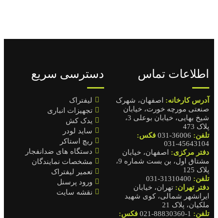
اطلاعات تماس
دسترسی سریع
آدرس کارخانه:
اصفهان، شهرک
لیفتراک
صنعتی مورچه خورت، خیابان
تجهیزات انباری
شیخ بهایی، خیابان بوعلی 3،
یدک کش
پلاک 473
ساید لودر
تلفن:
36006-031
فکس:
ریچ استاکر
45643104-031
دستگاه های ضدانفجار
دفتر مرکزی:
اصفهان، خیابان
مشتاق اول، بن بست شماره 9،
مشخصات نمایندگان
پلاک 125
تعمیر لیفتراک
تلفن:
31310400-031
ورود پرسنل
دفتر تهران:
تهران، خیابان
نقشه سایت
ایرانشهر شمالی، کوی شهید
ملکیان، پلاک 21
تلفن:
1-88830360-021
فکس: