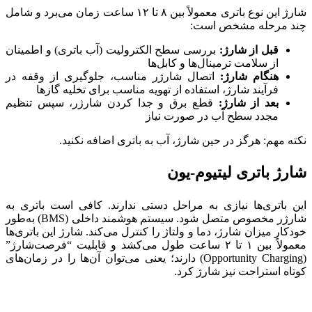
شارژ این نوع باتری معمولاً بین ۸ تا ۱۲ ساعت زمان می‌برد و شامل
چند مرحله مشخص است:
قبل از شارژ:
بررسی سطح الکترولیت (آب باتری) و اطمینان
از سلامت ترمینال‌ها و کابل‌ها
هنگام شارژ:
اتصال شارژر مناسب، جلوگیری از وقفه در
فرآیند شارژ، استفاده از تهویه مناسب برای تخلیه گازها
بعد از شارژ
:
قطع برق و جدا کردن شارژر، سپس تنظیم
مجدد سطح آب در صورت نیاز
نکته مهم: هرگز در حین شارژ، آب به باتری اضافه نکنید.
شارژ باتری لیتیوم-یون
این باتری‌ها نیازی به مراحل دستی ندارند. کافی است باتری به
شارژر مخصوص متصل شود. سیستم هوشمند داخلی (BMS) به‌طور
خودکار میزان شارژ، دما و ولتاژ را کنترل می‌کند. شارژ این باتری‌ها
معمولاً بین ۱ تا ۲ ساعت طول می‌کشد و قابلیت “فرصت‌شارژ”
(Opportunity Charging) دارند؛ یعنی می‌توان آن‌ها را در زمان‌های
کوتاه استراحت نیز شارژ کرد.