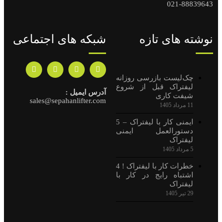
88839643-021
نوشته های تازه
شبکه های اجتماعی
چک‌لیست بازرسی روزانه
لیفتراک قبل از شروع
آدرس ایمیل :
شیفت کاری
sales@sepahanlifter.com
11 مرداد 1405
ایمنی کار با لیفتراک – 5
دستورالعمل ایمنی
لیفتراک
5 مرداد 1405
خطرات کار با لیفتراک ! 4
اشتباه رایج در کار با
لیفتراک
29 تیر 1405