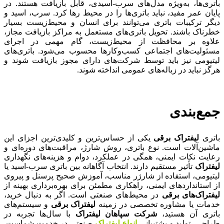
باتری‌ها، به‌ویژه مدل‌های سرب-اسیدی، قابل بازیافت هستند. در
پایان عمر مفید، نباید باتری‌ها را در محیط رها کرد. سرب، اسید و
دیگر ترکیبات باتری می‌توانند برای انسان و محیط‌زیست بسیار
خطرناک باشند. تحویل باتری‌های مستعمل به مراکز بازیافت مجاز،
علاوه بر محافظت از محیط‌زیست، گام مهمی در اجرای
مسئولیت‌های اجتماعی کسب‌وکارها محسوب می‌شود. باتری‌های
لیتیومی نیز باید توسط شرکت‌های دارای مجوز بازیافت شوند و
هرگز نباید در زباله‌های عمومی انداخته شوند.
جمع‌بندی
باتری
لیفتراک برقی
یکی از حساس‌ترین و کلیدی‌ترین اجزای این
ماشین‌آلات است. نوع باتری، روش شارژ، مراقبت‌های دوره‌ای و
رعایت نکات ایمنی، همگی در عملکرد، دوام و هزینه‌های نگهداری
لیفتراک
تأثیر مستقیم دارند. انتخاب آگاهانه بین باتری سرب-اسید یا
لیتیومی، استفاده از شارژر مناسب، آموزش صحیح پرسنل و پیروی
از استانداردهای ایمنی، راهکاری مطمئن برای بهره‌برداری بهینه از
لیفتراک‌های برقی
در محیط‌های صنعتی است. اگر به دنبال خرید،
خدمات یا مشاوره تخصصی در زمینه
لیفتراک برقی
و سیستم‌های
باتری آن هستید،
شرکت سپاهان لیفتراک
با سال‌ها تجربه در
طراحی، تولید و پشتیبانی
انواع لیفتراک
صنعتی در خدمت شماست.