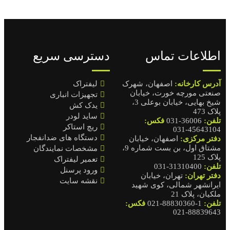
اطلاعات تماس
دسترسی سریع
آدرس کارخانه:
اصفهان، شهرک
لیفتراک
صنعتی مورچه خورت، خیابان
تجهیزات انباری
شیخ بهایی، خیابان بوعلی 3،
یدک کش
پلاک 473
ساید لودر
تلفن:
36006-031
فکس:
ریچ استاکر
45643104-031
دستگاه های ضدانفجار
دفتر مرکزی:
اصفهان، خیابان
مشتاق اول، بن بست شماره 9،
مشخصات نمایندگان
پلاک 125
تعمیر لیفتراک
تلفن:
31310400-031
ورود پرسنل
دفتر تهران:
تهران، خیابان
نقشه سایت
ایرانشهر شمالی، کوی شهید
ملکیان، پلاک 21
تلفن:
1-88830360-021
فکس:
88839643-021