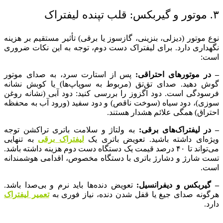
۳. موتور و گیربکس: قلب تپنده لیفتراک
نوع موتور (دیزلی، بنزینی، گازسوز یا برقی) تأثیر مستقیم بر هزینه
نگهداری دارد. برای لیفتراک دست دوم، توجه به این نکات ضروری
است:
– در موتورهای احتراقی:
پس از استارت سرد، به صدای موتور
گوش دهید. صدای تق‌تق (مربوط به سوپاپ‌ها) یا کوبش نشانه
فرسودگی است. دود اگزوز را بررسی کنید: دود آبی (نشانه روغن
سوزی)، دود سیاه (سوخت ناقص) و دود سفید (ورود آب به محفظه
احتراق) همگی علائم هشدار هستند.
– در لیفتراک‌های برقی:
به ولتاژ و سلامت باتری تراکشن توجه
ویژه‌ای داشته باشید. تعویض باتری یک
لیفتراک برقی
به تنهایی
می‌تواند تا ۴۰ درصد قیمت یک دستگاه دست دوم هزینه داشته باشد.
تست شارژ و دشارژ باتری با دستگاه مخصوص، اقدامی هوشمندانه
است.
– گیربکس و دیفرانسیل:
تعویض دنده‌ها باید نرم و بی‌صدا باشد.
هرگونه صدای جیغ یا قفل شدن دنده، نیاز فوری به
تعمیر لیفتراک
دارد.