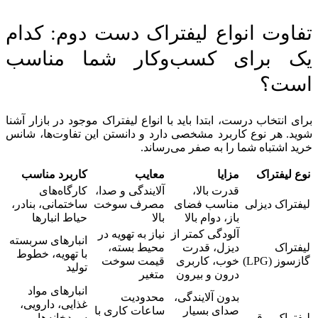
تفاوت انواع لیفتراک دست دوم: کدام
یک برای کسب‌وکار شما مناسب
است؟
برای انتخاب درست، ابتدا باید با انواع لیفتراک موجود در بازار آشنا
شوید. هر نوع کاربرد مشخصی دارد و دانستن این تفاوت‌ها، شانس
خرید اشتباه شما را به صفر می‌رساند.
نوع لیفتراک
مزایا
معایب
کاربرد مناسب
قدرت بالا،
آلایندگی و صدا،
کارگاه‌های
لیفتراک دیزلی
مناسب فضای
مصرف سوخت
ساختمانی، بنادر،
باز، دوام بالا
بالا
حیاط انبارها
آلودگی کمتر از
نیاز به تهویه در
انبارهای سربسته
لیفتراک
دیزل، قدرت
محیط بسته،
با تهویه، خطوط
گازسوز (LPG)
خوب، کاربری
قیمت سوخت
تولید
درون و بیرون
متغیر
انبارهای مواد
بدون آلایندگی،
محدودیت
غذایی، دارویی،
صدای بسیار
ساعات کاری با
لیفتراک برقی
سردخانه‌ها،