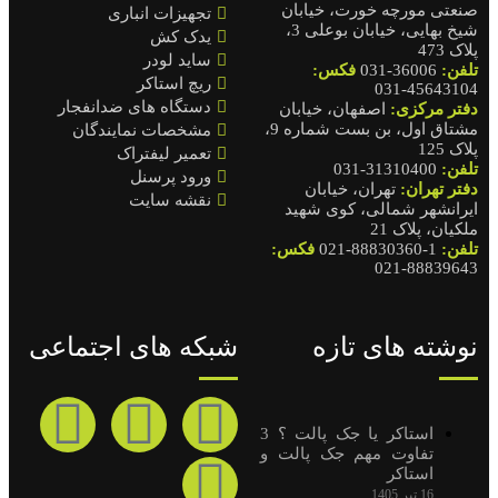
صنعتی مورچه خورت، خیابان
تجهیزات انباری
شیخ بهایی، خیابان بوعلی 3،
یدک کش
پلاک 473
ساید لودر
تلفن:
36006-031
فکس:
ریچ استاکر
45643104-031
دستگاه های ضدانفجار
دفتر مرکزی:
اصفهان، خیابان
مشتاق اول، بن بست شماره 9،
مشخصات نمایندگان
پلاک 125
تعمیر لیفتراک
تلفن:
31310400-031
ورود پرسنل
دفتر تهران:
تهران، خیابان
نقشه سایت
ایرانشهر شمالی، کوی شهید
ملکیان، پلاک 21
تلفن:
1-88830360-021
فکس:
88839643-021
نوشته های تازه
شبکه های اجتماعی
استاکر یا جک پالت ؟ 3
تفاوت مهم جک پالت و
استاکر
16 تیر 1405