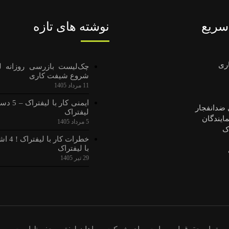
ریع
نوشته های تازه
اری
چک‌لیست بازرسی روزانه لی
شروع شیفت کاری
11 مرداد 1405
ایمنی کار
 ضدانفجار
لیفتراک
یندگان
5 مرداد 1405
ک
خطرات ک
با لیفتراک
29 تیر 1405