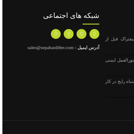
شبکه های اجتماعی
فتراک قبل از
آدرس ایمیل :
sales@sepahanlifter.com
 با لیفتراک – 5 دستورالعمل ایمنی
ار با لیفتراک ! 4 اشتباه رایج در کار