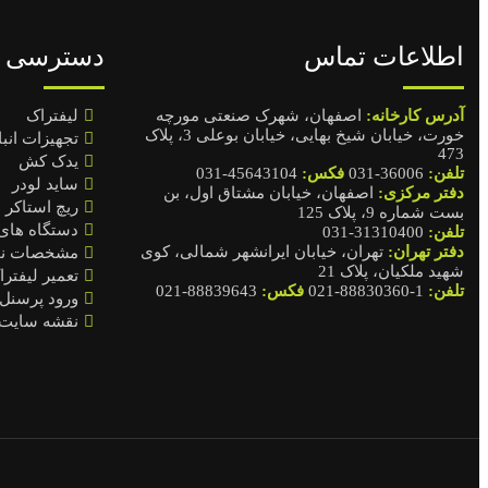
اطلاعات تماس
دسترسی س
آدرس کارخانه:
اصفهان، شهرک صنعتی مورچه
لیفتراک
خورت، خیابان شیخ بهایی، خیابان بوعلی 3، پلاک
تجهیزات انب
473
یدک کش
تلفن:
36006-031
فکس:
45643104-031
ساید لودر
دفتر مرکزی:
اصفهان، خیابان مشتاق اول، بن
ریچ استاکر
بست شماره 9، پلاک 125
دستگاه های
تلفن:
31310400-031
دفتر تهران:
تهران، خیابان ایرانشهر شمالی، کوی
مشخصات نما
شهید ملکیان، پلاک 21
تعمیر لیفترا
تلفن:
1-88830360-021
فکس:
88839643-021
ورود پرسنل
نقشه سایت